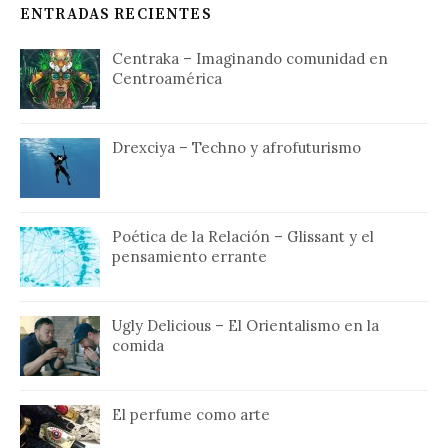
ENTRADAS RECIENTES
g
a
Centraka – Imaginando comunidad en
Centroamérica
c
i
Drexciya – Techno y afrofuturismo
ó
n
d
Poética de la Relación – Glissant y el
pensamiento errante
e
e
Ugly Delicious – El Orientalismo en la
n
comida
t
r
El perfume como arte
a