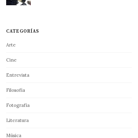
d
a
s
CATEGORÍAS
Arte
Cine
Entrevista
Filosofía
Fotografía
Literatura
Música