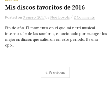
Mis discos favoritos de 2016
/
Posted
on
3 enero, 2017
by
Noé Loyola
2 Comments
Fin de año. El momento en el que mi nerd musical
interno sale de las sombras, emocionado por escoger los
mejores discos que salieron en este periodo. Es una
opo...
« Previous
N
a
v
e