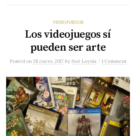
c
g
e
a
r
r
r
:
a
VIDEOJUEGOS
m
Los videojuegos sí
pueden ser arte
/
Posted
on
28 enero, 2017
by
Noé Loyola
1 Comment